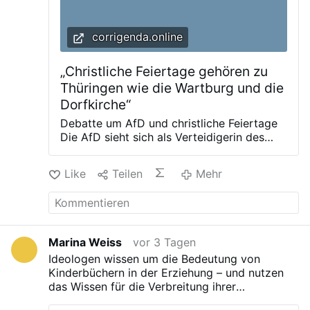
Amtskirche in Deutschland warnen
größtenteils vor der Partei. Manche
Geistliche sehen dies hingegen
corrigenda.online
differenzierter, teils auch nur hinter
vorgehaltener Hand. In der AfD wiederum
„Christliche Feiertage gehören zu
gibt es in jedem Landesverband gläubige
Christen, die sich parteipolitisch
Thüringen wie die Wartburg und die
engagieren. Andere …
Dorfkirche“
Debatte um AfD und christliche Feiertage
Die AfD sieht sich als Verteidigerin des
christlichen Abendlandes. Manch einer in
der Partei möchte christliche Feiertage
Like
Teilen
Mehr
durch Sommer- und Wintersonnenwende
ersetzen. In der Partei gärt ein Konflikt um
Identität, Religion und die Werte, auf die
sie sich beruft. Bemerkenswert ist, wie sich
die anderen Parteien dazu verhalten.
Marina Weiss
vor 3 Tagen
Kirche im Thüringischen Straußfurt: AfD
Ideologen wissen um die Bedeutung von
sorgt für pro-christlichen Antrag der
Kinderbüchern in der Erziehung – und nutzen
Regierungsfraktionen © IMAGO / Funke
das Wissen für die Verbreitung ihrer
Foto Services / ccnull.de/Marco Verch /
Weltanschauungen. Im 20. Jahrhundert
Corrigenda-Montage Die sogenannte