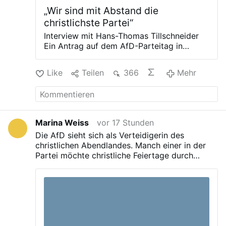
„Wir sind mit Abstand die
christlichste Partei“
Interview mit Hans-Thomas Tillschneider
Ein Antrag auf dem AfD-Parteitag in
Sachsen-Anhalt im Frühjahr sorgt noch
immer für Diskussionsstoff: Christliche
Like
Teilen
366
Mehr
Feiertage sollten für heidnisch-
germanische gestrichen werden. Was hat
es damit auf sich? Wie steht die AfD zum
Christentum? Ein Gespräch mit dem
stellvertretenden Landesvorsitzenden
Marina Weiss
vor 17 Stunden
Hans-Thomas Tillschneider,
Die AfD sieht sich als Verteidigerin des
kulturpolitischer Sprecher der AfD-
christlichen Abendlandes. Manch einer in der
Fraktion im Landtag von Sachsen-Anhalt
Partei möchte christliche Feiertage durch
© IMAGO / Christian Schroedter Seitdem
Sommer- und Wintersonnenwende ersetzen. In
sich die AfD etabliert hat, beschäftigt eine
der Partei gärt ein Konflikt um Identität,
Frage intensiv sowohl AfD- wie christliche
Religion und die Werte, auf die sie sich beruft.
Funktionäre: Ist die AfD eine christliche
Bemerkenswert ist, wie sich die anderen
Partei? Je nachdem, wen man fragt, erhält
Parteien dazu verhalten.
man höchst unterschiedliche Antworten.
Die katholische wie die evangelische