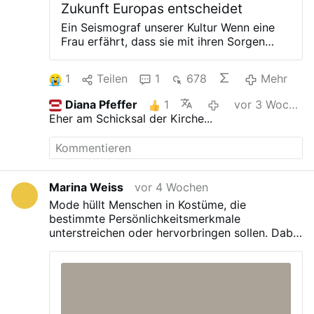
Zukunft Europas entscheidet
Ein Seismograf unserer Kultur Wenn eine
Frau erfährt, dass sie mit ihren Sorgen
nicht allein ist und dass jemand ihr den
Weg mit Kind zutraut, findet sie die Kraft
1
Teilen
1
678
Mehr
zu einem Ja zu sich selbst. Dieses Ja ist
der Sieg der Liebe über die Angst. Und
Diana Pfeffer
1
vor 3 Wochen
von genau diesem Sieg hängt die Zukunft
Eher am Schicksal der Kirche...
unseres Kontinents ab. Blick auf Wien mit
spielenden Kindern: Europa steht vor einer
alles entscheidenden Frage © IMAGO /
photonews.at Die im Titel genannte These
mag auf den ersten Blick radikal und
Marina Weiss
vor 4 Wochen
übertrieben erscheinen: Am
Mode hüllt Menschen in Kostüme, die
Schwangerschaftskonflikt entscheide sich
bestimmte Persönlichkeitsmerkmale
die Zukunft Europas. Selbst in christlichen
unterstreichen oder hervorbringen sollen. Dabei
Kreisen wird das Phänomen gelegentlich
kann sie schnell zur Stolperfalle werden.
heruntergespielt und als rein individuelles,
Kleider machen Leute? In der Liturgie nicht! Die
moralisches Problem einer Schwangeren
Klerikerkleidung ist so zeitlos wie die
betrachtet. Diese Sichtweise greift jedoch
Botschaft, die der Priester verbreitet.
zu kurz und verkennt die
gesamtgesellschaftliche und