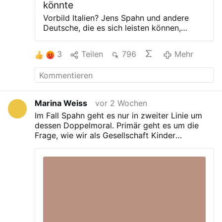
könnte
Vorbild Italien? Jens Spahn und andere
Deutsche, die es sich leisten können,
kaufen Kinder via Leihmutterschaft im
Ausland. Möglich ist das durch eine
3
Teilen
796
Mehr
Gesetzeslücke. Doch diese könnte ganz
einfach geschlossen werden. Das
italienische Beispiel zeigt, wie das geht.
Italiens Regierungschefin Giorgia Meloni:
Unter ihr hat Italien Leihmutterschaft auch
Marina Weiss
vor 2 Wochen
im Ausland verboten © IMAGO /
Im Fall Spahn geht es nur in zweiter Linie um
ABACAPRESS / INSADCO / Corrigenda-
dessen Doppelmoral. Primär geht es um die
Montage Jens Spahn ist weg. Zumindest
Frage, wie wir als Gesellschaft Kinder
als Vorsitzender der Unionsfraktion im
bekommen wollen. Das betrifft nicht nur
Bundestag. Ob er politisch wieder
Leihmutterschaft. Prominente Beispiele zeigen,
aufsteigen wird, ist derzeit ungewiss, aber
dass auch andere Wege hochproblematisch
möglich. Sicher jedoch ist: Das Thema
sind.
Leihmutterschaft, über das Spahn
gestolpert ist, ist nach wie vor
brandaktuell. Spahn und andere
prominente Beispiele sind nur die Spitze
des Eisbergs. Darunter verbirgt sich eine