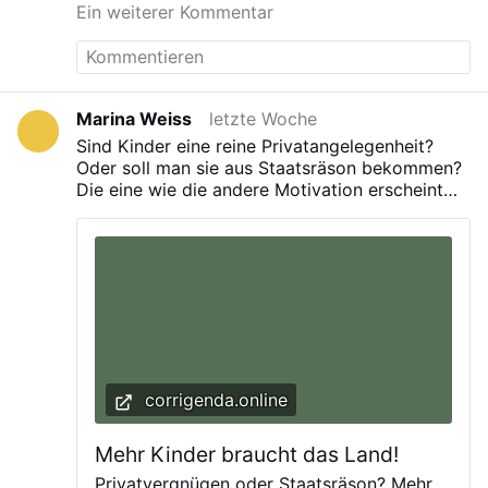
Wenn schrill geschminkte Männer Kinder in
Ein weiterer Kommentar
Krabbelstube, sprich die Eltern sollen so schnell
„queere“ Welten entführen und
als möglich was die Erziehung ihrer Kinder
Schamgefühl zerstören © IMAGO /
betrifft entrechtet werden.
Wolfgang Maria Weber Kinderbücher
haben von alters her nicht nur die Aufgabe,
Kinder zu unterhalten. Sie haben einen
Marina Weiss
letzte Woche
pädagogischen Nutzen und vermitteln auf
Sind Kinder eine reine Privatangelegenheit?
spielerische Weise Wissen und Werte.
Oder soll man sie aus Staatsräson bekommen?
Gerne bedienen sich Eltern und
Die eine wie die andere Motivation erscheint
pädagogisches Personal ihrer als
unbefriedigend. Unser Autor plädiert für ein
Hilfsmittel in der Erziehung, ganz
Drittes im Licht des Naturrechts.
abgesehen davon, dass die Bücher zur
sprachlichen Entwicklung beitragen
können. Regelmäßig gehören zu den in
Kinder- und Jugendbüchern dargestellten
Themen Freundschaft, Mut, Zusammenhalt
…
corrigenda.online
Mehr Kinder braucht das Land!
Privatvergnügen oder Staatsräson? Mehr