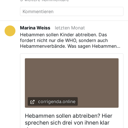
Nachrichtenagentur Ann-Katrin Müller vom
Spiegel kam sich selbst ein bisschen blöd
vor, als sie im Sender Phoenix sagte, die
AfD sei nach ihrem Parteitag am
Wochenende wieder einen Schritt nach
Marina Weiss
letzten Monat
rechts gegangen. Mariam Lau von der Zeit
Hebammen sollen Kinder abtreiben. Das
schrieb: „Ohne ihren Extremismus ist sie
fordert nicht nur die WHO, sondern auch
nichts.“ Frederik Schindler von der Welt
Hebammenverbände. Was sagen Hebammen
resümierte: „Wer sich als koalitionsfähig
dazu? Hier melden sich drei von ihnen zu Wort.
inszenieren will, kann nicht gleichzeitig
weiteren Rechtsextremisten die Tür öffnen,
die ohnehin schon seit Jahren an zentralen
Stellen der AfD sitzen und dort kaum noch
Widerspruch erfahren.“ Empfohlener
redaktioneller Inhalt An dieser Stelle finden
…
corrigenda.online
Hebammen sollen abtreiben? Hier
sprechen sich drei von ihnen klar