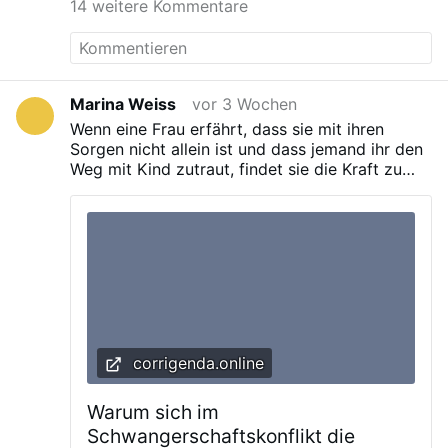
Dass wir es euch ja gesagt haben? Und
14 weitere Kommentare
Spahn's party, the Christian Democratic Union,
dass es nicht gut ausgeht? Das könnten
opposes surrogacy Spahn identifies as
wir. Und ergänzen: Ihr habt natürlich nicht
Catholic
darauf gehört, wenn die Tür einmal einen
Spalt weit auf ist, sie durch die Stürme
dieser Zeit immer weiter aufgerissen wird.
Marina Weiss
vor 3 Wochen
So wie ihr es auch bei der Legalisierung
Wenn eine Frau erfährt, dass sie mit ihren
von Abtreibung, der „Ehe für alle“, dem
Sorgen nicht allein ist und dass jemand ihr den
Transgender-Wahnsinn und grundsätzlich
Weg mit Kind zutraut, findet sie die Kraft zu
bei der Auflehnung gegen Gott und seine
einem Ja zu sich selbst. Dieses Ja ist der Sieg
Gebote getan habt. Wir, das sind Christen,
der Liebe über die Angst. Und von genau
die ein realistisches Menschenbild haben.
diesem Sieg hängt die Zukunft unseres
Die wissen, was der …
Kontinents ab.
corrigenda.online
Warum sich im
Schwangerschaftskonflikt die