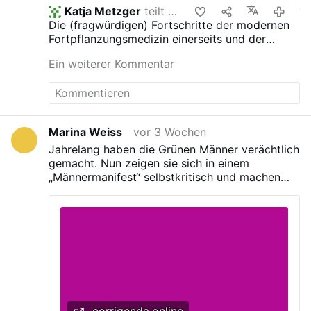
Argumenten der katholischen Kirche
Katja Metzger
teilt das
vor 2 W
befassen. Dort findet sich das Klügste,
Die (fragwürdigen) Fortschritte der modernen
was es in der Sache zu sagen gibt. Ein
Fortpflanzungsmedizin einerseits und der
Überblick Vater und eine Mutter, die das
(ebenso fragwürdige) veränderte
gemeinsame Baby in die Luft hält: „Das
Ein weiterer Kommentar
Lebenswandel breiter Volksmassen
Kind ist nicht etwas Geschuldetes, sondern
andererseits machten es notwendig, das
ein Geschenk“ © IMAGO / ingimage Das
scheinbar Selbstverständliche gesetzlich zu
Bürgerliche Gesetzbuch fasst es
definieren. Denn bis zur
schnörkellos. Paragraf 1591 BGB besteht
Kindschaftsrechtsreform 1998 regelte der alte
nur aus einem einzigen Satz: „Mutter eines
Marina Weiss
vor 3 Wochen
Paragraf 1591 des BGB nicht die Mutterschaft,
Kindes ist die Frau, die es geboren hat.“
Jahrelang haben die Grünen Männer verächtlich
sondern die Ehelichkeit des Kindes.
Die alten Lateiner hätten sich bei dieser
gemacht. Nun zeigen sie sich in einem
Selbstverständlichkeit wohl an den Kopf
„Männermanifest“ selbstkritisch und machen
getippt und gedacht „Die spinnen, die
Männern ein neues „Angebot“. Doch das Papier
Germanen“, denn Mater semper certa est –
bietet kaum mehr als Worthülsen. Die Angst
die Mutter ist immer sicher. Was braucht es
vor der feministischen Basis ist zu groß.
da ein Gesetz? Die (fragwürdigen)
Fortschritte der modernen
Fortpflanzungsmedizin einerseits und der
(ebenso fragwürdige) veränderte
Lebenswandel breiter Volksmassen
andererseits machten …