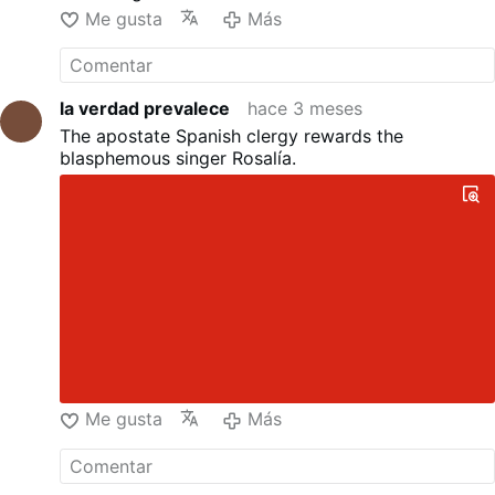
Me gusta
Más
la verdad prevalece
hace 3 meses
The apostate Spanish clergy rewards the
blasphemous singer Rosalía.
Me gusta
Más