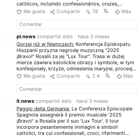
católicos, incluindo confessionários, cruzes,
referências marianas, procissões e uma versão em
Me gusta
Compartir
78
Más
palco do enorme incensório de Santiago de
Compostela. Estes elementos são combinados com
a estética dos clubes noturnos, a provocação
sexual e as reinterpretações de temas religiosos.
pl.news
compartió esto
hace 3 meses
Gorzej niż w Niemczech:
Konferencja Episkopatu
Hiszpanii przyzna nagrodę muzyczną "2025
¡Bravo!" Rosalíi za jej "Lux Tour". Trasa w dużej
mierze zawiera katolickie obrazy i symbole, w tym
konfesjonały, krzyże, odniesienia maryjne, procesje
i sceniczną wersję ogromnego kadzidła z Santiago
Me gusta
Compartir
2 K
Más
de Compostela. Elementy te są połączone z
estetyką klubu nocnego, prowokacją seksualną i
reinterpretacją tematów religijnych.
it.news
compartió esto
hace 3 meses
Peggio della Germania:
La Conferenza Episcopale
Spagnola assegnerà il premio musicale '2025
¡Bravo!' a Rosalía per il suo 'Lux Tour'. Il tour
incorpora pesantemente immagini e simboli
cattolici, tra cui confessionali, croci, riferimenti