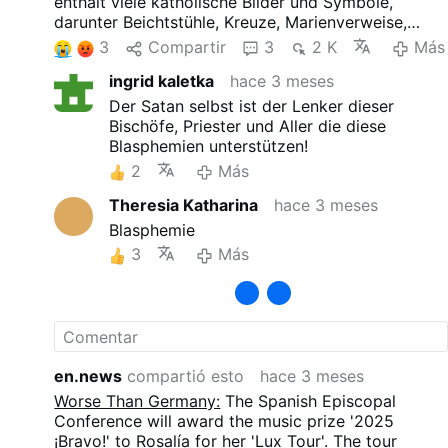
enthält viele katholische Bilder und Symbole,
darunter Beichtstühle, Kreuze, Marienverweise,
Prozessionen und eine Bühnenversion des riesigen
3
Compartir
3
2 K
Más
Weihrauchfasses von Santiago de Compostela.
ingrid kaletka
hace 3 meses
Diese Elemente werden mit Nachtclub-Ästhetik,
sexueller Provokation und Neuinterpretationen
Der Satan selbst ist der Lenker dieser
religiöser Themen kombiniert.
Bischöfe, Priester und Aller die diese
Blasphemien unterstützen!
2
Más
Theresia Katharina
hace 3 meses
Blasphemie
3
Más
en.news
compartió esto
hace 3 meses
Worse Than Germany:
The Spanish Episcopal
Conference will award the music prize '2025
¡Bravo!' to Rosalía for her 'Lux Tour'. The tour