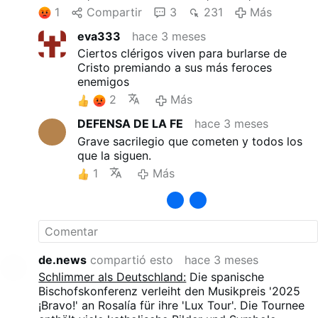
marianas, procesiones y una versión escénica del
1
Compartir
3
231
Más
enorme incensario de Santiago de Compostela.
eva333
hace 3 meses
Estos elementos se combinan con la estética de los
clubes nocturnos, la provocación sexual y las
Ciertos clérigos viven para burlarse de
reinterpretaciones de temas religiosos.
Cristo premiando a sus más feroces
enemigos
2
Más
DEFENSA DE LA FE
hace 3 meses
Grave sacrilegio que cometen y todos los
que la siguen.
1
Más
de.news
compartió esto
hace 3 meses
Schlimmer als Deutschland:
Die spanische
Bischofskonferenz verleiht den Musikpreis '2025
¡Bravo!' an Rosalía für ihre 'Lux Tour'. Die Tournee