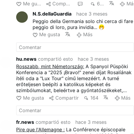
mariani, processioni e una versione scenica
Me gusta
Compartir
1
663
Má
dell'enorme incensiere di Santiago de Compostela.
N.S.dellaGuardia
hace 3 meses
Questi elementi sono combinati con un'estetica da
nightclub, provocazioni sessuali e reinterpretazioni
Peggio della Germania solo chi cerca di fare
di temi religiosi.
peggio di loro, pura invidia...
Me gusta
Más
hu.news
compartió esto
hace 3 meses
Rosszabb, mint Németország:
A Spanyol Püspöki
Konferencia a "2025 ¡Bravo!" zenei díjat Rosalíának
ítéli oda a "Lux Tour" című lemezéért. A turné
erőteljesen beépíti a katolikus képeket és
szimbólumokat, beleértve a gyóntatószékeket,
kereszteket, Mária-utalásokat, körmeneteket és a
Me gusta
Compartir
164
Más
Santiago de Compostela-i hatalmas füstölőtartó
színpadi változatát. Ezeket az elemeket éjszakai
klubesztétikával, szexuális provokációval és a
vallási témák újraértelmezésével kombinálják.
fr.news
compartió esto
hace 3 meses
Pire que l'Allemagne :
La Conférence épiscopale