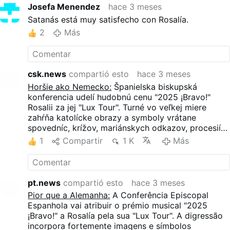
Josefa Menendez
hace 3 meses
Satanás está muy satisfecho con Rosalía.
2
Más
csk.news
compartió esto
hace 3 meses
Horšie ako Nemecko:
Španielska biskupská
konferencia udelí hudobnú cenu "2025 ¡Bravo!"
Rosalii za jej "Lux Tour". Turné vo veľkej miere
zahŕňa katolícke obrazy a symboly vrátane
spovedníc, krížov, mariánskych odkazov, procesií a
javiskovej verzie obrovskej kadidelnice zo Santiaga
1
Compartir
1 K
Más
de Compostela. Tieto prvky sú kombinované s
estetikou nočného klubu, sexuálnou provokáciou a
reinterpretáciou náboženských tém.
pt.news
compartió esto
hace 3 meses
Pior que a Alemanha:
A Conferência Episcopal
Espanhola vai atribuir o prémio musical "2025
¡Bravo!" a Rosalía pela sua "Lux Tour". A digressão
incorpora fortemente imagens e símbolos