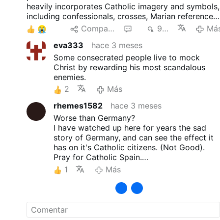
heavily incorporates Catholic imagery and symbols,
including confessionals, crosses, Marian references,
processions, and a stage version of the huge
3
Compartir
5
979
Má
incense burner from Santiago de Compostela.
eva333
hace 3 meses
These elements are combined with nightclub
aesthetics, sexual provocation, and
Some consecrated people live to mock
reinterpretations of religious themes.
Christ by rewarding his most scandalous
enemies.
2
Más
rhemes1582
hace 3 meses
Worse than Germany?
I have watched up here for years the sad
story of Germany, and can see the effect it
has on it's Catholic citizens. (Not Good).
Pray for Catholic Spain.
St. James pray for us.
1
Más