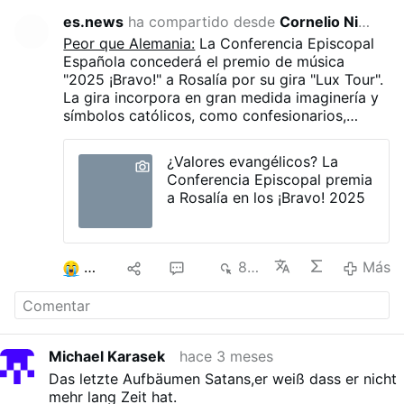
es.news
ha compartido desde
Cornelio Nino Morales
hace 3 
Peor que Alemania:
La Conferencia Episcopal
Española concederá el premio de música
"2025 ¡Bravo!" a Rosalía por su gira "Lux Tour".
La gira incorpora en gran medida imaginería y
símbolos católicos, como confesionarios,
cruces, referencias marianas, procesiones y
una versión escénica del enorme incensario de
¿Valores evangélicos? La
Santiago de Compostela. Estos elementos se
Conferencia Episcopal premia
combinan con la estética de los clubes
a Rosalía en los ¡Bravo! 2025
nocturnos, la provocación sexual y las
reinterpretaciones de temas religiosos.
4
9
16
8 K
Más
Michael Karasek
hace 3 meses
Das letzte Aufbäumen Satans,er weiß dass er nicht
mehr lang Zeit hat.