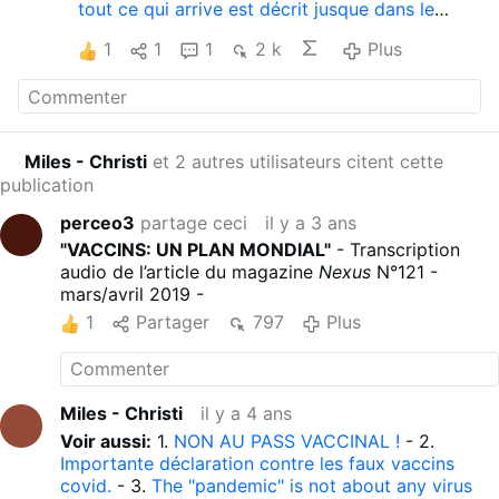
tout ce qui arrive est décrit jusque dans le
moindre détail.
-
Sources:
1.
Vaccins - Un plan
1
1
1
2 k
Plus
mondial
- 2.
calameo.com/books/0046846990d451789663
e
-
Voir aussi :
1.
"Vaccination: un plan mondial"
- Magazine Nexus N°121, mars/avril 2019 - 1.
"VACCINS: UN PLAN …
- 2.
"Event 201" -
Miles - Christi
et 2 autres utilisateurs citent cette
Simulacro de pandemia de coronavirus
publication
organizado por la F…
- 3.
"¿Por qué no me
vacuno? Porque estaba todo planeado" -
perceo3
partage ceci
il y a 3 ans
Revista francesa NEXUS, marzo de 2019 - …
"VACCINS: UN PLAN MONDIAL"
- Transcription
Pour plus d'information :
1.
Un an de Tyrannie
audio de l’article du magazine
Nexus
N°121 -
Sanitaire Mondiale.
- 2.
Totalitarisme Sanitaire
mars/avril 2019 -
Brutal.
- 3.
Tyrannie Sanitaire Mondiale
- 4.
Radio-Québec - Nuremberg 2.0, les procès
1
Partager
797
Plus
COVID commencent.
- 5.
L’étau se resserre sur
la clique de Davos
- 6.
Le Docteur Louis
Fouché explique pourquoi il ne se fera pas
vacciner -…
- 7.
La fraude du test PCR et de la
Miles - Christi
il y a 4 ans
"pandémie" de covid - Dossier préparé par
Voir aussi:
1.
NON AU PASS VACCINAL !
- 2.
Germán Sarlangue.
- 8.
VACCINATION COVID-
Importante déclaration contre les faux vaccins
19, LE CRIME PARFAIT
- 9.
HOLD-UP - Retour
covid.
- 3.
The "pandemic" is not about any virus