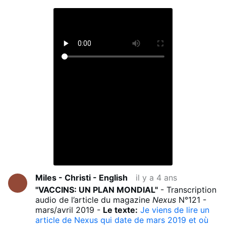
Miles - Christi - English
il y a 4 ans
"VACCINS: UN PLAN MONDIAL"
- Transcription
audio de l’article du magazine
Nexus
N°121 -
mars/avril 2019 -
Le texte:
Je viens de lire un
article de Nexus qui date de mars 2019 et où