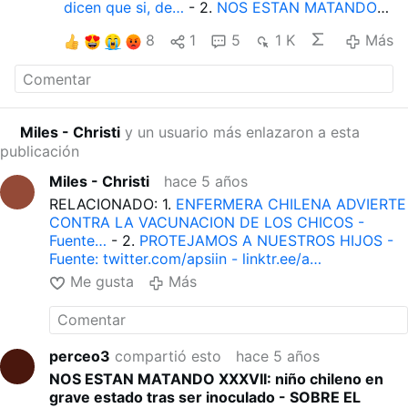
dicen que si, de…
- 2.
NOS ESTAN MATANDO
VIII - Profesora fallece en Marbella asesinada
8
1
5
1 K
Más
por l…
- 3.
INFORME DE MÉDICOS BRITÁNICOS
PIDE EL CESE COMPLETO DE LAS VACUNAS
COVID.
- 4.
Doctor Ryan Cole sobre el daño
que está causando la vacuna y lo que causará
en los niños.
- 5.
El Dr. Sucharit Bhakdi explica
Miles - Christi
y un usuario más enlazaron a esta
el peligro mortal de las vacunas covid.…
- 6.
publicación
Vacuna covid: el genocidio silencioso - El Dr.
José Luis Sevillano nos…
- 7.
El 90 por ciento
Miles - Christi
hace 5 años
de los fallecidos en 2021 estaban vacunados. A
RELACIONADO: 1.
ENFERMERA CHILENA ADVIERTE
ver cu…
- 8.
Las vacunas covid coagulan la
CONTRA LA VACUNACION DE LOS CHICOS -
sangre, producen trombos y son potencial…
-
Fuente…
- 2.
PROTEJAMOS A NUESTROS HIJOS -
9.
Sobre los efectos secundarios de las
Fuente: twitter.com/apsiin - linktr.ee/a…
vacunas covid.
- 10.
Vacuna Covid: Declaración
de Guerra a la Humanidad.
- 11.
Documento
Me gusta
Más
oficial de 90 páginas detallando los efectos
adversos de la …
- 12.
Documento oficial
enumera los terribles efectos secundarios de la
"vacuna".
- 13.
Bill Gates es un Genocida y un
perceo3
compartió esto
hace 5 años
Criminal contra la Humanidad - Sobre Bi…
- 14.
NOS ESTAN MATANDO XXXVII: niño chileno en
"Argentina Vacunada: Consentimiento
grave estado tras ser inoculado - SOBRE EL