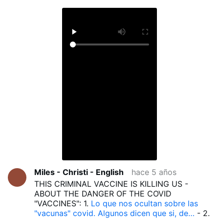
Miles - Christi - English
hace 5 años
THIS CRIMINAL VACCINE IS KILLING US -
ABOUT THE DANGER OF THE COVID
"VACCINES": 1.
Lo que nos ocultan sobre las
"vacunas" covid. Algunos dicen que si, de…
- 2.