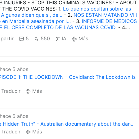
 INJURIES - STOP THIS CRIMINALS VACCINES ! - ABOUT
 THE COVID VACCINES: 1.
Lo que nos ocultan sobre las
 Algunos dicen que si, de…
- 2.
NOS ESTAN MATANDO VIII 
e en Marbella asesinada por l…
- 3.
INFORME DE MÉDICOS
DE EL CESE COMPLETO DE LAS VACUNAS COVID.
- 4.
e sobre el daño que está causando la vacuna y lo que
partir
5
550
IA
Más
iños.
- 5.
El Dr. Sucharit Bhakdi explica el peligro mortal de
id.…
- 6.
Vacuna covid: el genocidio silencioso - El Dr. José
os…
- 7.
El 90 por ciento de los fallecidos en 2021 estaban
r cu…
- 8.
Las vacunas covid coagulan la sangre, producen
otencial…
- 9.
Sobre los efectos secundarios de las vacuna
hace 5 años
na Covid: Declaración de Guerra a la Humanidad.
- 11.
ISODE 1: THE LOCKDOWN - Covidland: The Lockdown is
l de 90 páginas detallando los efectos adversos de la …
-
cial enumera los terribles efectos secundarios de la
ill Gates es un Genocida y un Criminal contra la Humanidad
Traducir
Más
"Argentina Vacunada: Consentimiento Informado o
pulsiva"…
- 15.
UNICEF - La vacuna para todos los chicos
 permitamos que…
- 16.
Nos están matando III - El 25/5/21
na reacción inmediat…
- 17.
La vacuna criminal y diabólica
hace 5 años
ctarnos. Video de tres …
- 18.
Nos estan matando VI - Ver
e Hidden Truth" - Australian documentary about the dan…
S ESTÁN MATANDO - Fuente: t.m…
- 19.
Hay que atreverse a
Traducir
Más
o a los cuatro vientos: esto es b…
- 20.
Retirado en camilla