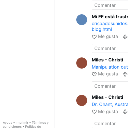
tras recibir la v
en hospitales d
VII.
- 23.
THEY A
Mi FE está frust
Desselle has suf
Efectos secundar
crispadosunidos
CRIMINAL - Ya le
blog.html
secundario vacun
Me gusta
"vacuna" covid 
vacunarse, pero
profesionales sa
criminal covid y 
Miles - Christi
electromagnétic
Manipulation out
gritarlo a los cu
Me gusta
VACUNAS - ENT
Dr. Scott Jensen
Vacuna Covid: C
luminosa - ¿Qué
Miles - Christi
covid electroma
mujeres embara
Dr. Chant, Austr
t.me/canal5inf
Me gusta
1984" CRIMINAL
43.
La Dra. Albar
Ayuda
•
Imprimir
•
Términos y
44.
"Cronología 
condiciones
•
Política de