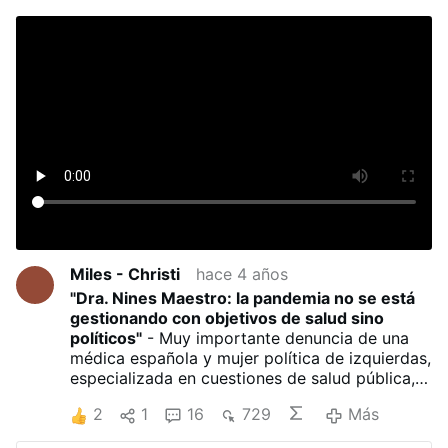
Miles - Christi
hace 4 años
"Dra. Nines Maestro: la pandemia no se está
gestionando con objetivos de salud sino
políticos"
- Muy importante denuncia de una
médica española y mujer política de izquierdas,
especializada en cuestiones de salud pública,
muy respetada por sus pares y con una larga
2
1
16
729
Más
trayectoria en la función pública de su país. Es
el tipo de testimonio que ayuda a que la gente