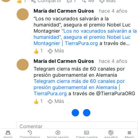
1
Compartir
7
46
Más
CRIMINAL.
- 16.
"Pandemia de coronavirus:
cronología de un genocidio programado" -
María del Carmen Quiros
hace 4 años
Par…
- 17.
LA CONSTRUCCION DEL PANICO
"Los no vacunados salvarán a la
para la Gobernanza Mundial
- 18.
EL PLAN DEL
humanidad", asegura el premio Nobel Luc
NUEVO ORDEN MUNDIAL SIMPLIFICADO - Las
Montagnier
"Los no vacunados salvarán a la
11 fases para impla…
- 19.
"BIG PHARMA:
humanidad", asegura el premio Nobel Luc
Poniendo al descubierto la criminal industria
Montagnier | TierraPura.org
a través de
farmacéutic…
- 20.
ASESINADOS: EL
@TierraPuraORG
DOCUMENTAL. En este documental,
1
Más
brillantemente conducid…
- 21.
"Event 201" -
María del Carmen Quiros
hace 4 años
Simulacro de pandemia de coronavirus
organizado por la F…
- 22.
"Miles Christi 2021"
Telegram cierra más de 60 canales por
Fuente:
Nines Maestro: la pandemia no se está
presión gubernamental en Alemania
gestionando con objetivos de salud sino
Telegram cierra más de 60 canales por
políticos
presión gubernamental en Alemania |
II. EL VIRUS SARSCOV2 NO EXISTE:
1. "La
TierraPura.org
a través de @TierraPuraORG
triple mentira plandémica":
La triple mentira
1
Más
plandémica.
- 2. "LA EXISTENCIA DEL
SARSCOV2 NO HA SIDO DEMOSTRADA”:
LA
EXISTENCIA DEL SARSCOV2 NO HA SIDO
DEMOSTRADA.
- 3. “Ministerio de Salud de
Argentina: El virus no ha sido aislado”:
Ministerio de Salud de Argentina: El virus no ha
Inicio
Cronológico
Iniciar sesión
Crear cuenta
español
Menú