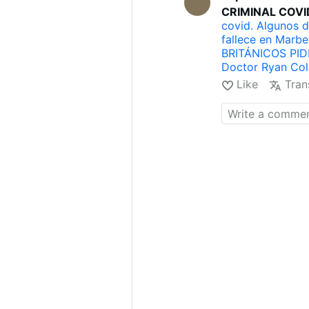
CRIMINAL COVI
covid. Algunos d
fallece en Marbe
BRITÁNICOS PI
Doctor Ryan Col
causará en los n
Like
Tran
las vacunas cov
Luis Sevillano n
vacunados. A ve
trombos y son p
covid.
- 10.
Vacu
Documento oficia
12.
Documento ofi
"vacuna".
- 13.
B
Sobre Bi…
- 14.
Vacunación Com
del mundo: "No
Freddy sufrió u
que quieren inye
también: 1. NO
decirlo y gritarl
tras recibir la v