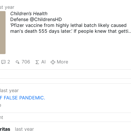
st year
Children’s Health
Defense @ChildrensHD
‘Pfizer vaccine from highly lethal batch likely caused
man's death 555 days later.’ If people knew that getti
a Pfizer COVID shot could potentially kill or injure the
for up to 15 years after the initial injection, would
anyone willingly take that shot?
One of the greatest crimes against humanity is that th
@US_FDA knew this was a possibility but put their
2
706
AI
More
“vaccines” on the market anyway. “The FDA itself is
saying the period of concern for these blood clots is 
to 15 years. Well, they sure didn't tell people that whe
they were encouraging everybody to go get these
shots.”
last year
More on this :
F FALSE PANDEMIC.
Pfizer Vaccine From ‘Highly Lethal Batch’ Likely …
e
ritas
last year