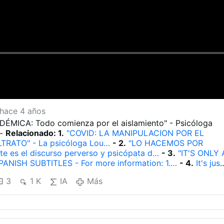
hace 4 años
ÉMICA: Todo comienza por el aislamiento" - Psicóloga
 -
Relacionado: 1.
"COVID: LA MANIPULACION POR EL
TRATO" - La psicóloga Lou…
- 2.
"LO HACEMOS POR
e es el discurso perverso y psicópata d…
- 3.
"IT'S ONLY 
ANISH SUBTITLES - For more information: 1.…
- 4.
It's just
reater good.
- 5.
"ES POR EL BIEN COMÚN" - Subtitulado 
3
1 K
IA
Más
r. Peter McCullough: "Estamos inmersos en una psicosis
 7.
"CONSENTIMIENTO INFORMADO" - Relacionado: 1. NO 
N OBLIGA…
- 8.
Análisis de la manipulación plandémica
DEMIA SINO UNA "PLANDEMIA" CRIMINAL:
1.
"Dieciocho
 Sanitaria Mundial" - Miles Christi - 15/09…
- 2.
La triple