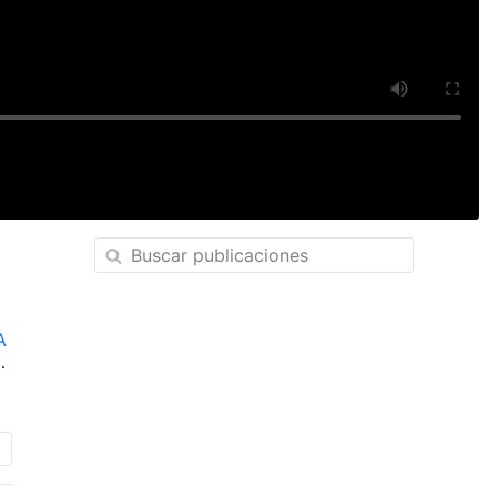
A
en
A