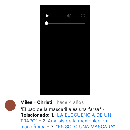
Miles - Christi
hace 4 años
"El uso de la mascarilla es una farsa" -
Relacionado:
1.
"LA ELOCUENCIA DE UN
TRAPO"
- 2.
Análisis de la manipulación
plandémica
- 3.
"ES SOLO UNA MASCARA" -